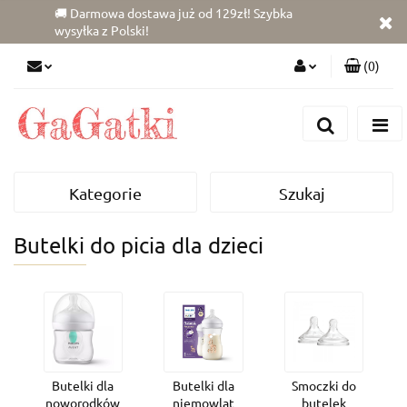
🚚 Darmowa dostawa już od 129zł! Szybka
wysyłka z Polski!
(
0
)
Zaloguj się
Zarejestruj się
Dodaj zgłoszenie
Kategorie
Szukaj
Zgody cookies
Butelki do picia dla dzieci
Butelki dla
Butelki dla
Smoczki do
noworodków
niemowląt
butelek