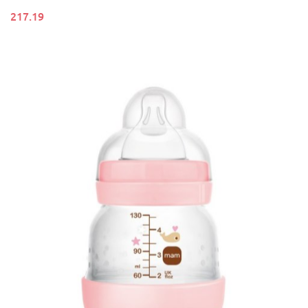
217.19