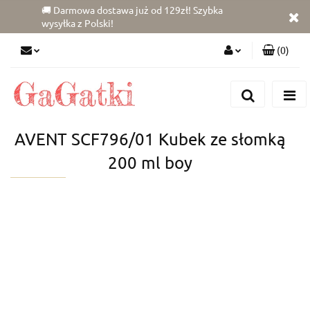
🚚 Darmowa dostawa już od 129zł! Szybka
wysyłka z Polski!
(
0
)
Zaloguj się
Zarejestruj się
Dodaj zgłoszenie
AVENT SCF796/01 Kubek ze słomką
Zgody cookies
200 ml boy