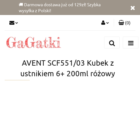
🚚 Darmowa dostawa już od 129zł! Szybka
wysyłka z Polski!
(
0
)
Zaloguj się
Zarejestruj się
Dodaj zgłoszenie
AVENT SCF551/03 Kubek z
Zgody cookies
ustnikiem 6+ 200ml różowy