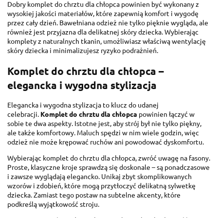
Dobry komplet do chrztu dla chłopca powinien być wykonany z
wysokiej jakości materiałów, które zapewnią komfort i wygodę
przez cały dzień. Bawełniana odzież nie tylko pięknie wygląda, ale
również jest przyjazna dla delikatnej skóry dziecka. Wybierając
komplety z naturalnych tkanin, umożliwiasz właściwą wentylację
skóry dziecka i minimalizujesz ryzyko podrażnień.
Komplet do chrztu dla chłopca –
elegancka i wygodna stylizacja
Elegancka i wygodna stylizacja to klucz do udanej
celebracji.
Komplet do chrztu dla chłopca
powinien łączyć w
sobie te dwa aspekty. Istotne jest, aby strój był nie tylko piękny,
ale także komfortowy. Maluch spędzi w nim wiele godzin, więc
odzież nie może krępować ruchów ani powodować dyskomfortu.
Wybierając komplet do chrztu dla chłopca, zwróć uwagę na fasony.
Proste, klasyczne kroje sprawdzą się doskonale – są ponadczasowe
i zawsze wyglądają elegancko. Unikaj zbyt skomplikowanych
wzorów i zdobień, które mogą przytłoczyć delikatną sylwetkę
dziecka. Zamiast tego postaw na subtelne akcenty, które
podkreślą wyjątkowość stroju.