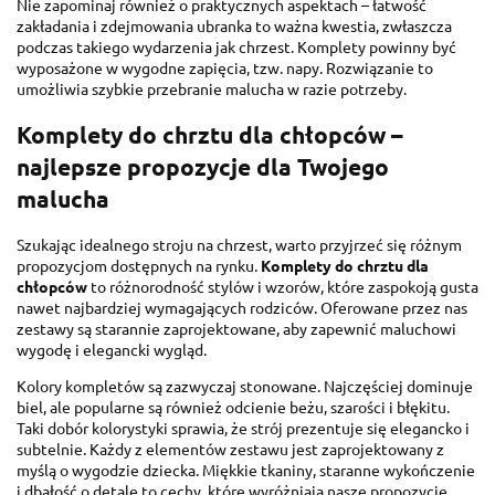
Nie zapominaj również o praktycznych aspektach – łatwość
zakładania i zdejmowania ubranka to ważna kwestia, zwłaszcza
podczas takiego wydarzenia jak chrzest. Komplety powinny być
wyposażone w wygodne zapięcia, tzw. napy. Rozwiązanie to
umożliwia szybkie przebranie malucha w razie potrzeby.
Komplety do chrztu dla chłopców –
najlepsze propozycje dla Twojego
malucha
Szukając idealnego stroju na chrzest, warto przyjrzeć się różnym
propozycjom dostępnych na rynku.
Komplety do chrztu dla
chłopców
to różnorodność stylów i wzorów, które zaspokoją gusta
nawet najbardziej wymagających rodziców. Oferowane przez nas
zestawy są starannie zaprojektowane, aby zapewnić maluchowi
wygodę i elegancki wygląd.
Kolory kompletów są zazwyczaj stonowane. Najczęściej dominuje
biel, ale popularne są również odcienie beżu, szarości i błękitu.
Taki dobór kolorystyki sprawia, że strój prezentuje się elegancko i
subtelnie. Każdy z elementów zestawu jest zaprojektowany z
myślą o wygodzie dziecka. Miękkie tkaniny, staranne wykończenie
i dbałość o detale to cechy, które wyróżniają nasze propozycje.