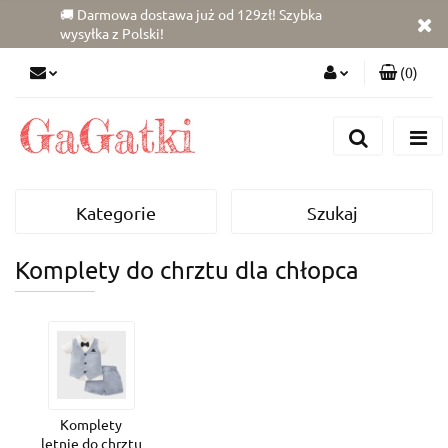
🚚 Darmowa dostawa już od 129zł! Szybka
wysyłka z Polski!
(
0
)
Zaloguj się
Zarejestruj się
Dodaj zgłoszenie
Kategorie
Szukaj
Zgody cookies
Komplety do chrztu dla chłopca
Komplety
letnie do chrztu