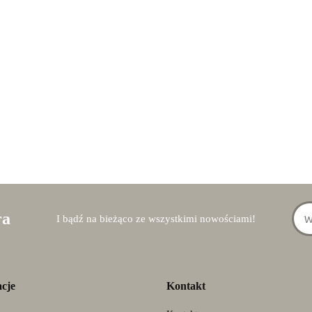
ra
I bądź na bieżąco ze wszystkimi nowościami!
cje
Kontakt