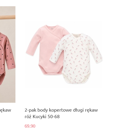
rękaw
2-pak body kopertowe długi rękaw
róż Kucyki 50-68
69.90