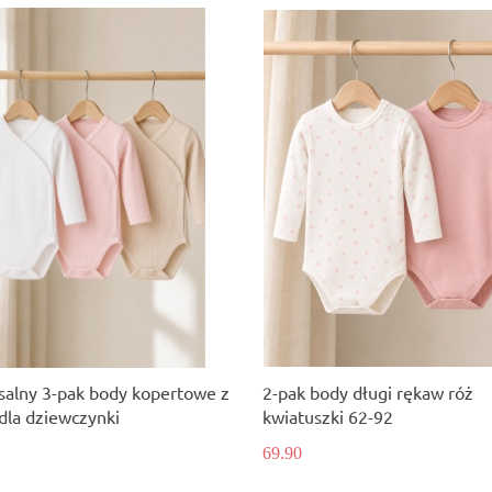
salny 3-pak body kopertowe z
2-pak body długi rękaw róż
dla dziewczynki
kwiatuszki 62-92
69.90