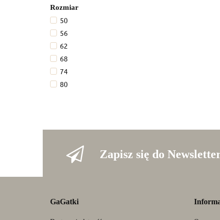
Rozmiar
50
56
62
68
74
80
86
92
Zapisz się do Newslette
GaGatki
Informa