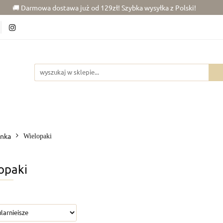
🚚 Darmowa dostawa już od 129zł! Szybka wysyłka z Polski!
Chłopiec (50-86)
Junior (92-140)
Wyprawka
j dziecka
Rowerki
Junior (92-140)
Wyprawka
Zabawki
Dla mamy
nka
Wielopaki
opaki