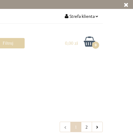
Zabawki
Strefa klienta
Zaloguj się
Zarejestruj się
0,00 zł
0
Dodaj zgłoszenie
Zgody cookies
Pokój dziecka
Rowerki
1
2