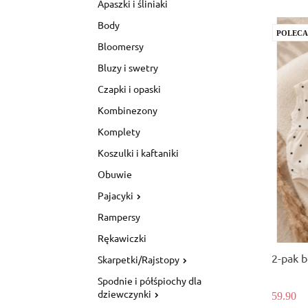
Apaszki i śliniaki
Body
POLEC
Bloomersy
Bluzy i swetry
Czapki i opaski
Kombinezony
Komplety
Koszulki i kaftaniki
Obuwie
Pajacyki
Rampersy
Rękawiczki
2-pak b
Skarpetki/Rajstopy
Spodnie i półśpiochy dla
dziewczynki
59.90