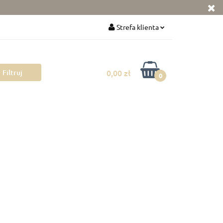
ka
Zabawki
Strefa klienta
Zaloguj się
Zarejestruj się
0,00 zł
0
Dodaj zgłoszenie
Zgody cookies
 mamy
Pokój dziecka
Rowerki