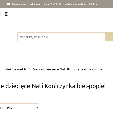
🚚 Darmowa dostawa już od 129zł! Szybka wysyłka z Polski!
6)
Chłopiec (50-86)
Junior (92-140)
Wypraw
kój dziecka
Rowerki
Junior (92-140)
Wyprawka
Zabawki
Dla
Kolekcje mebli
Meble dziecięce Nati Koniczynka biel-popiel
e dziecięce Nati Koniczynka biel-popiel