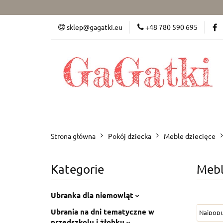
Dziewczynka (50-8
sklep@gagatki.eu
+48 780 590 695
Dla mamy
Po
Dziewczynka (50-86)
Chłopiec (50-86)
Strona główna
Pokój dziecka
Meble dziecięce
Kategorie
Mebl
Ubranka dla niemowląt
Ubrania na dni tematyczne w
przedszkolu i żłobku