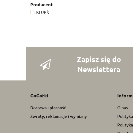
Producent
KLUPŚ
Zapisz się do
Newslettera
GaGatki
Inform
Dostawa i płatność
O nas
Zwroty, reklamacje i wymiany
Polityk
Polityka