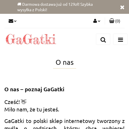
🚚 Darmowa dostawa już od 129zł! Szybka
wysyłka z Polski!
(
0
)
Zaloguj się
Zarejestruj się
Dodaj zgłoszenie
O nas
Zgody cookies
O nas – poznaj GaGatki
Cześć! 👋
Miło nam, że tu jesteś.
GaGatki to polski sklep internetowy tworzony z
myślą o rodzicach, którzy chcą wybierać