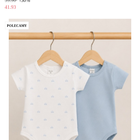
59.90
-30%
41.93
POLECAMY