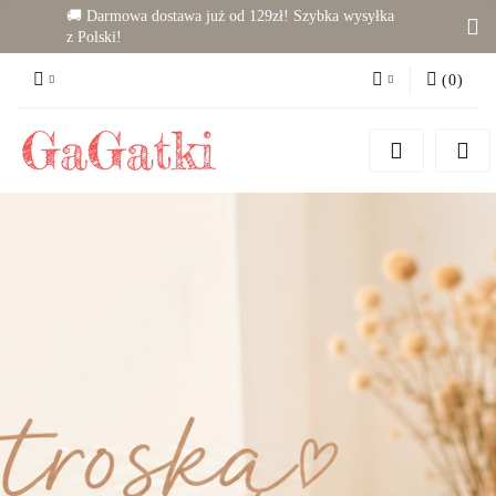
🚚 Darmowa dostawa już od 129zł! Szybka wysyłka
z Polski!
(
0
)
Zaloguj się
Zarejestruj się
Dodaj zgłoszenie
Zgody cookies