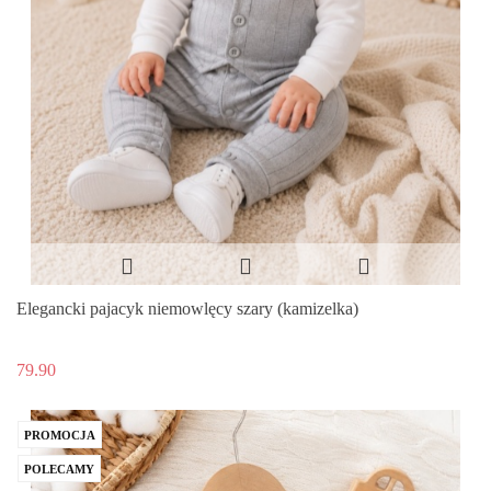
Elegancki pajacyk niemowlęcy szary (kamizelka)
79.90
PROMOCJA
POLECAMY