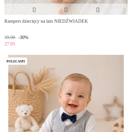
Rampers dziecięcy na lato NIEDŹWIADEK
39.90
-30%
27.93
POLECAMY