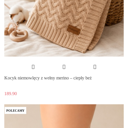
Kocyk niemowlęcy z wełny merino – ciepły beż
189.90
POLECAMY