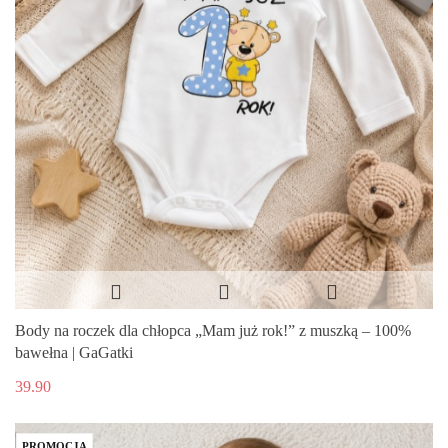
Body na roczek dla chłopca „Mam już rok!” z muszką – 100%
bawełna | GaGatki
39.90
PROMOCJA