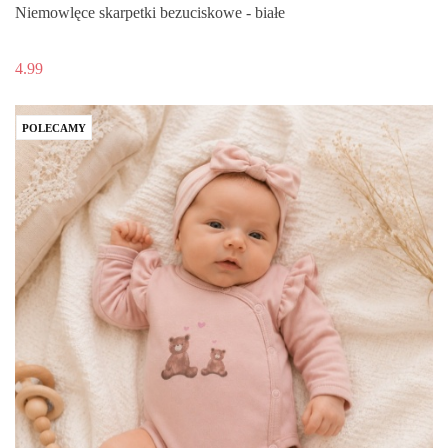
Niemowlęce skarpetki bezuciskowe - białe
4.99
POLECAMY