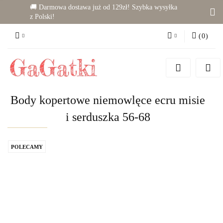
🚚 Darmowa dostawa już od 129zł! Szybka wysyłka
z Polski!
(
0
)
Zaloguj się
Zarejestruj się
Dodaj zgłoszenie
Body kopertowe niemowlęce ecru misie
Zgody cookies
i serduszka 56-68
POLECAMY