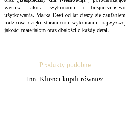
wysoką jakość wykonania i bezpieczeństwo
użytkowania. Marka
Eevi
od lat cieszy się zaufaniem
rodziców dzięki starannemu wykonaniu, najwyższej
jakości materiałom oraz dbałości o każdy detal.
Produkty podobne
Inni Klienci kupili również
2-pak
Beżowe
Białe
Białe