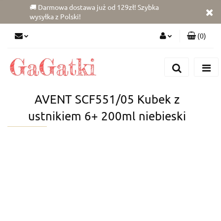
🚚 Darmowa dostawa już od 129zł! Szybka
wysyłka z Polski!
(
0
)
Zaloguj się
Zarejestruj się
Dodaj zgłoszenie
AVENT SCF551/05 Kubek z
Zgody cookies
ustnikiem 6+ 200ml niebieski