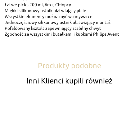
Łatwe picie, 200 ml, 6m+, Chłopcy
Miękki silikonowy ustnik ułatwiający picie
Wszystkie elementy można myć w zmywarce
Jednoczęściowy silikonowy ustnik ułatwiający montaż
Pofałdowany kształt zapewniający stabilny chwyt
Zgodność ze wszystkimi butelkami i kubkami Philips Avent
Produkty podobne
Inni Klienci kupili również
AVENT
B.O.348/07
B.O.348/08
B.O.348/09
B.