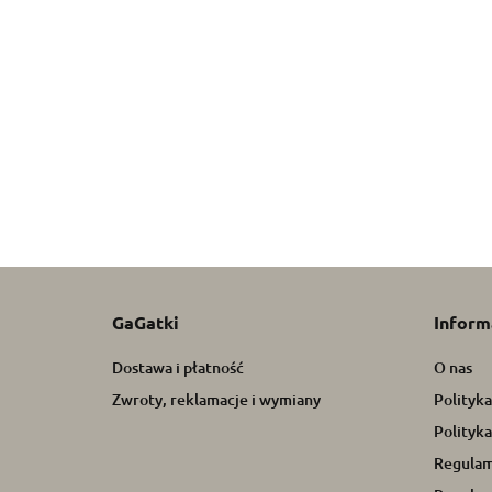
AVENT SCF551/03
AVENT SCF551/05
B.O
Kubek z ustnikiem 6+
Kubek z ustnikiem 6+
muś
200ml różowy
200ml niebieski
35.21
szt
28.77
23.
CA
GaGatki
Inform
Dostawa i płatność
O nas
Zwroty, reklamacje i wymiany
Polityk
Polityka
Regulam