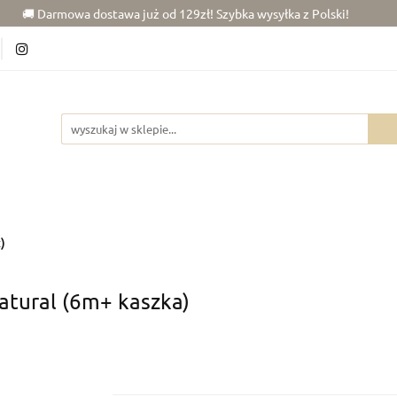
🚚 Darmowa dostawa już od 129zł! Szybka wysyłka z Polski!
6)
Chłopiec (50-86)
Junior (92-140)
Wypraw
kój dziecka
Rowerki
Junior (92-140)
Wyprawka
Zabawki
Dla
)
tural (6m+ kaszka)