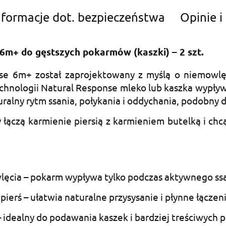
nformacje dot. bezpieczeństwa
Opinie i
m+ do gęstszych pokarmów (kaszki) – 2 szt.
se 6m+ został zaprojektowany z myślą o niemowl
technologii Natural Response mleko lub kaszka wypł
ralny rytm ssania, połykania i oddychania, podobny d
y łączą karmienie piersią z karmieniem butelką i c
lęcia – pokarm wypływa tylko podczas aktywnego ssa
erś – ułatwia naturalne przysysanie i płynne łączeni
dealny do podawania kaszek i bardziej treściwych p