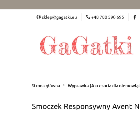
Dziewczynka (50-8
sklep@gagatki.eu
+48 780 590 695
Dla mamy
Po
Dziewczynka (50-86)
Chłopiec (50-86)
Strona główna
Wyprawka (Akcesoria dla niemowląt
Smoczek Responsywny Avent Na