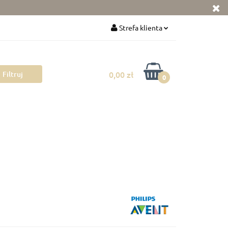
ka
Zabawki
Strefa klienta
Zaloguj się
Zarejestruj się
0,00 zł
0
Dodaj zgłoszenie
Zgody cookies
 mamy
Pokój dziecka
Rowerki