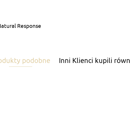
Natural Response
odukty podobne
Inni Klienci kupili rów