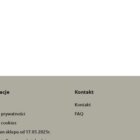
B.O.348/07
B.O.348/08
B.O.3
Pieluszki
Pieluszki
Pielus
muślinowe super
muślinowe super
muśli
.348/02 Pieluszki
23.07
23.07
23.07
miękkie
miękkie
miękk
linowe 3
/malinowy TAKE
07
RE
acje
Kontakt
Kontakt
a prywatności
FAQ
 cookies
in sklepu od 17.05.2025r.