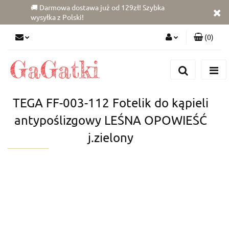
🚚 Darmowa dostawa już od 129zł! Szybka
wysyłka z Polski!
(
0
)
Zaloguj się
Zarejestruj się
Dodaj zgłoszenie
TEGA FF-003-112 Fotelik do kąpieli
Zgody cookies
antypoślizgowy LEŚNA OPOWIEŚĆ
j.zielony