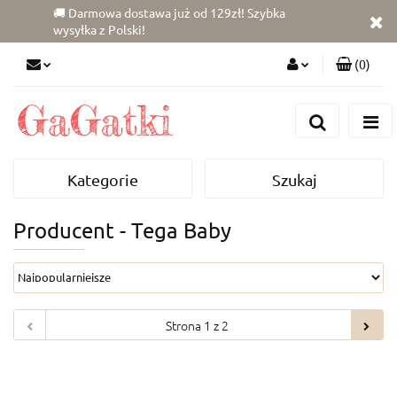
🚚 Darmowa dostawa już od 129zł! Szybka
wysyłka z Polski!
(
0
)
Zaloguj się
Zarejestruj się
Dodaj zgłoszenie
Kategorie
Szukaj
Zgody cookies
Producent - Tega Baby