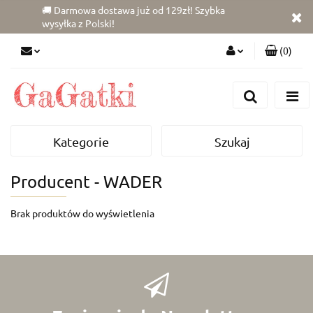
🚚 Darmowa dostawa już od 129zł! Szybka
wysyłka z Polski!
(
0
)
Zaloguj się
Zarejestruj się
Dodaj zgłoszenie
Kategorie
Szukaj
Zgody cookies
Producent - WADER
Brak produktów do wyświetlenia