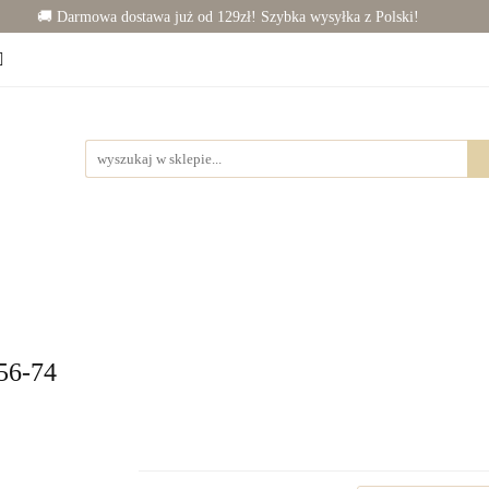
🚚 Darmowa dostawa już od 129zł! Szybka wysyłka z Polski!
Chłopiec (50-86)
Junior (92-140)
Wyprawka
j dziecka
Rowerki
Junior (92-140)
Wyprawka
Zabawki
Dla mamy
56-74