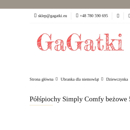
Dziewczynka (50-86)
sklep@gagatki.eu
+48 780 590 695
Dla mamy
Pokó
Dziewczynka (50-86)
Chłopiec (50-86)
Strona główna
Ubranka dla niemowląt
Dziewczynka
Półśpiochy Simply Comfy beżowe 