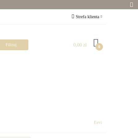
Zabawki
Strefa klienta
Zaloguj się
Zarejestruj się
0,00 zł
0
Dodaj zgłoszenie
Zgody cookies
Pokój dziecka
Rowerki
Eevi