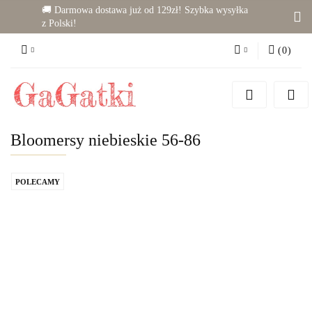
🚚 Darmowa dostawa już od 129zł! Szybka wysyłka
z Polski!
(
0
)
Zaloguj się
Zarejestruj się
Dodaj zgłoszenie
Bloomersy niebieskie 56-86
Zgody cookies
POLECAMY