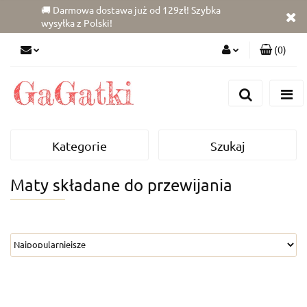
🚚 Darmowa dostawa już od 129zł! Szybka
wysyłka z Polski!
(
0
)
Zaloguj się
Zarejestruj się
Dodaj zgłoszenie
Kategorie
Szukaj
Zgody cookies
Maty składane do przewijania