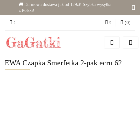
🚚 Darmowa dostawa już od 129zł! Szybka wysyłka
z Polski!
(
0
)
Zaloguj się
Zarejestruj się
Dodaj zgłoszenie
EWA Czapka Smerfetka 2-pak ecru 62
Zgody cookies