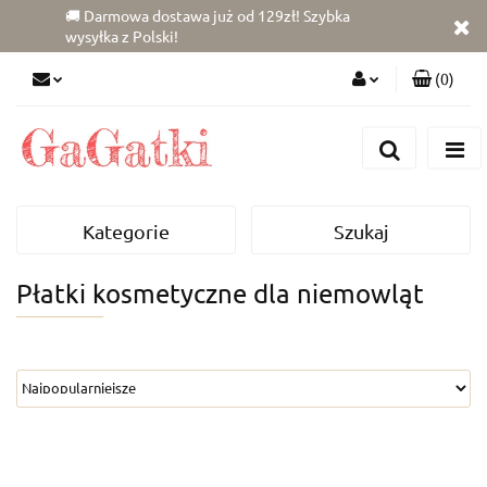
🚚 Darmowa dostawa już od 129zł! Szybka
wysyłka z Polski!
(
0
)
Zaloguj się
Zarejestruj się
Dodaj zgłoszenie
Kategorie
Szukaj
Zgody cookies
Płatki kosmetyczne dla niemowląt