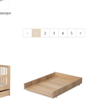
ziecięce
1
2
3
4
5