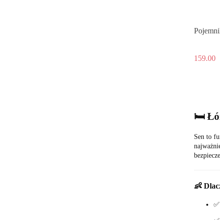
Pojemni
159.00
🛏️ Ł
Sen to f
najważnie
bezpiecze
👶 Dlac