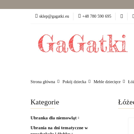
Dziewczynka (50-86)
sklep@gagatki.eu
+48 780 590 695
Dla mamy
Pokó
Dziewczynka (50-86)
Chłopiec (50-86)
Strona główna
Pokój dziecka
Meble dziecięce
Łóż
Kategorie
Łóżec
Ubranka dla niemowląt
Ubrania na dni tematyczne w