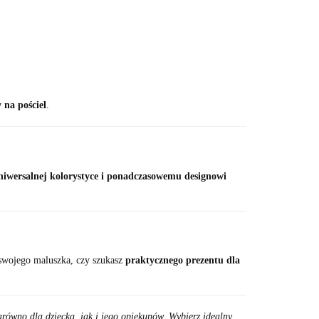
 na pościel
.
niwersalnej kolorystyce i ponadczasowemu designowi
 swojego maluszka, czy szukasz
praktycznego prezentu dla
równo dla dziecka, jak i jego opiekunów. Wybierz idealny