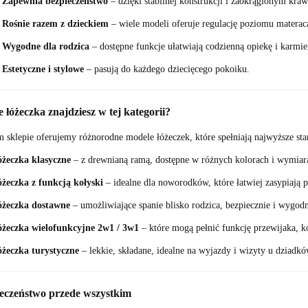
✅
Zapewnia bezpieczeństwo
– dzięki stabilnej konstrukcji i zaokrąglonym kra
✅
Rośnie razem z dzieckiem
– wiele modeli oferuje regulację poziomu materaca
✅
Wygodne dla rodzica
– dostępne funkcje ułatwiają codzienną opiekę i karmie
✅
Estetyczne i stylowe
– pasują do każdego dziecięcego pokoiku.
e łóżeczka znajdziesz w tej kategorii?
sklepie oferujemy różnorodne modele łóżeczek, które spełniają najwyższe stan
żeczka klasyczne
– z drewnianą ramą, dostępne w różnych kolorach i wymiar
żeczka z funkcją kołyski
– idealne dla noworodków, które łatwiej zasypiają p
óżeczka dostawne
– umożliwiające spanie blisko rodzica, bezpiecznie i wygodn
żeczka wielofunkcyjne 2w1 / 3w1
– które mogą pełnić funkcję przewijaka, k
żeczka turystyczne
– lekkie, składane, idealne na wyjazdy i wizyty u dziadkó
ieczeństwo przede wszystkim