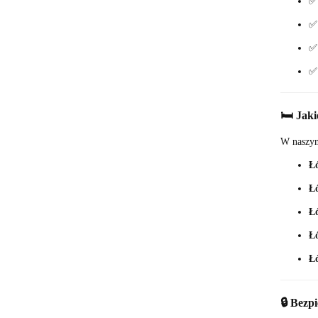
🛏️ Jaki
W naszym 
Łó
Łó
Ł
Łó
Łó
🔒 Bezp