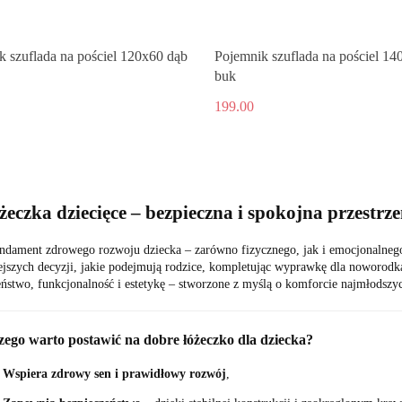
k szuflada na pościel 120x60 dąb
Pojemnik szuflada na pościel 14
buk
199.00
óżeczka dziecięce – bezpieczna i spokojna przestr
undament zdrowego rozwoju dziecka – zarówno fizycznego, jak i emocjonalneg
jszych decyzji, jakie podejmują rodzice, kompletując wyprawkę dla noworodka
ństwo, funkcjonalność i estetykę – stworzone z myślą o komforcie najmłodszy
zego warto postawić na dobre łóżeczko dla dziecka?
✅
Wspiera zdrowy sen i prawidłowy rozwój
,