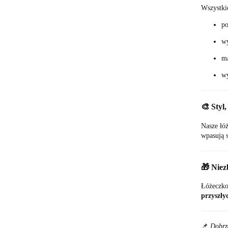
Wszystkie
po
wy
m
wy
🎨 Styl
Nasze łóż
wpasują s
🎁 Niez
Łóżeczko 
przyszły
📌
Dobrze