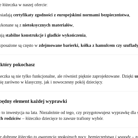
 łóżeczka w naszej ofercie:
siadają
certyfikaty zgodności z europejskimi normami bezpieczeństwa
,
konane są z
nietoksycznych materiałów
,
ają
stabilne konstrukcje i gładkie wykończenia
,
posażone są często w
zdejmowane barierki, kółka z hamulcem czy szuflady
, który pokochasz
eczka są nie tylko funkcjonalne, ale również pięknie zaprojektowane. Dzięki
u
ię zarówno w klasyczny, jak i nowoczesny pokój dziecięcy.
będny element każdej wyprawki
to inwestycja na lata. Niezależnie od tego, czy przygotowujesz wyprawkę dla
ch rodziców
– łóżeczko dziecięce to zawsze trafiony wybór.
 dobrane łóżeczko to gwarancja spokojnych nocy, bezpieczeństwa i wygody – za