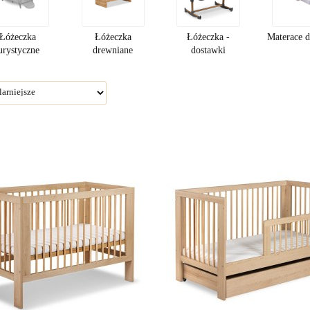
Łóżeczka
Łóżeczka
Łóżeczka -
Materace d
urystyczne
drewniane
dostawki