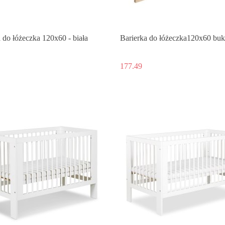
 do łóżeczka 120x60 - biała
Barierka do łóżeczka120x60 buk
177.49