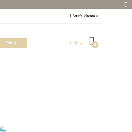
Zabawki
Strefa klienta
Zaloguj się
Zarejestruj się
0,00 zł
0
Dodaj zgłoszenie
Zgody cookies
Pokój dziecka
Rowerki