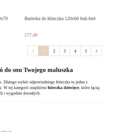
0x70
Barierka do łóżeczka 120x60 buk-biel
177.49
1
2
3
4
5
zeń do snu Twojego maluszka
o. Dlatego wybór odpowiedniego łóżeczka to jedna z
. W tej kategorii znajdziesz
łóżeczka dziecięce
, które łączą
ch i wygodzie dorosłych.