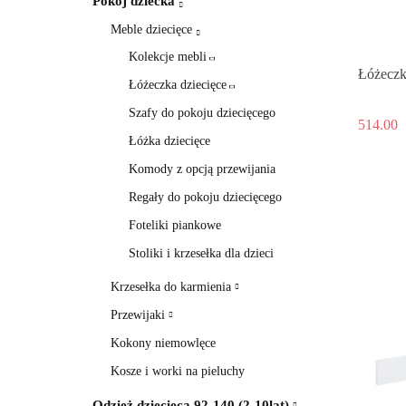
Pokój dziecka
Meble dziecięce
Kolekcje mebli
Łóżeczk
Łóżeczka dziecięce
Szafy do pokoju dziecięcego
514.00
Łóżka dziecięce
Komody z opcją przewijania
Regały do pokoju dziecięcego
Foteliki piankowe
Stoliki i krzesełka dla dzieci
Krzesełka do karmienia
Przewijaki
Kokony niemowlęce
Kosze i worki na pieluchy
Odzież dziecięca 92-140 (2-10lat)