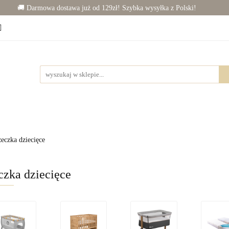
🚚 Darmowa dostawa już od 129zł! Szybka wysyłka z Polski!
Chłopiec (50-86)
Junior (92-140)
Wyprawka
j dziecka
Rowerki
Junior (92-140)
Wyprawka
Zabawki
Dla mamy
eczka dziecięce
zka dziecięce