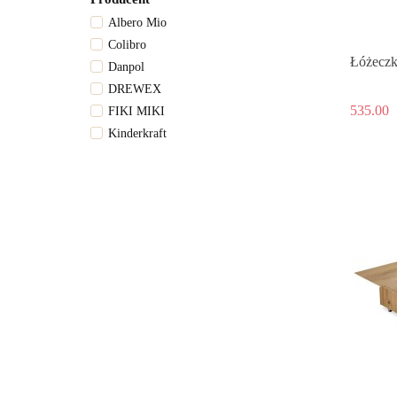
Albero Mio
Colibro
Łóżeczk
Danpol
DREWEX
535.00
FIKI MIKI
Kinderkraft
KLUPŚ
MARINI
MATEX