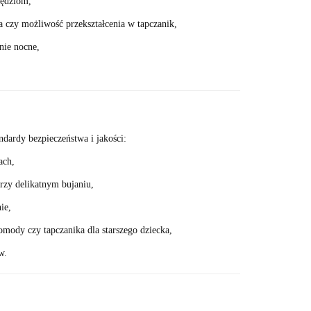
wędziom,
 czy możliwość przekształcenia w tapczanik,
nie nocne,
dardy bezpieczeństwa i jakości:
ach,
rzy delikatnym bujaniu,
ie,
omody czy tapczanika dla starszego dziecka,
w.