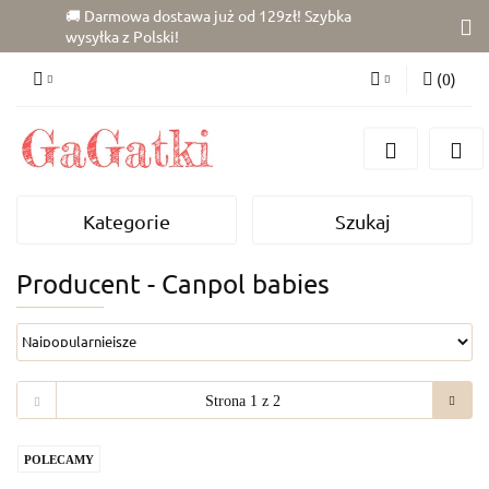
🚚 Darmowa dostawa już od 129zł! Szybka
wysyłka z Polski!
(
0
)
Zaloguj się
Zarejestruj się
Dodaj zgłoszenie
Kategorie
Szukaj
Zgody cookies
Producent - Canpol babies
POLECAMY