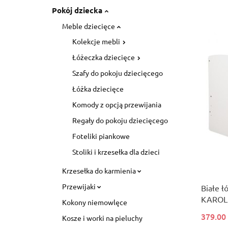
Pokój dziecka
Meble dziecięce
Kolekcje mebli
Łóżeczka dziecięce
Szafy do pokoju dziecięcego
Łóżka dziecięce
Komody z opcją przewijania
Regały do pokoju dziecięcego
Foteliki piankowe
Stoliki i krzesełka dla dzieci
Krzesełka do karmienia
Przewijaki
Białe 
KAROLI
Kokony niemowlęce
design
379.00
Kosze i worki na pieluchy