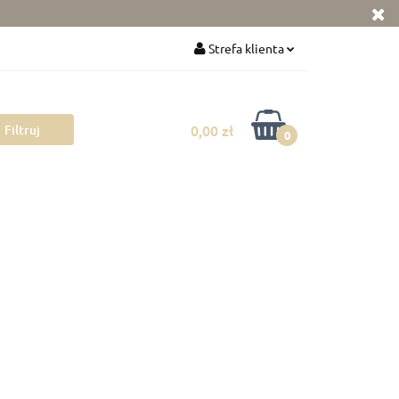
ka
Zabawki
Strefa klienta
Zaloguj się
Zarejestruj się
0,00 zł
0
Dodaj zgłoszenie
Zgody cookies
 mamy
Pokój dziecka
Rowerki