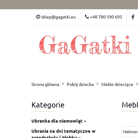
Dziewczynka (50-8
sklep@gagatki.eu
+48 780 590 695
Dla mamy
Po
Dziewczynka (50-86)
Chłopiec (50-86)
Strona główna
Pokój dziecka
Meble dziecięce
Kategorie
Mebl
Ubranka dla niemowląt
Ubrania na dni tematyczne w
przedszkolu i żłobku