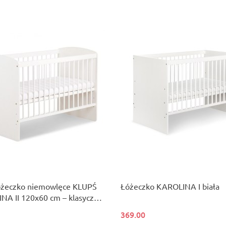
łóżeczko niemowlęce KLUPŚ
Łóżeczko KAROLINA I biała
NA II 120x60 cm – klasyczny
369.00