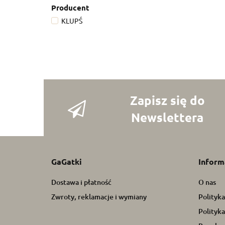
Producent
KLUPŚ
Zapisz się do
Newslettera
GaGatki
Inform
Dostawa i płatność
O nas
Zwroty, reklamacje i wymiany
Polityk
Polityka