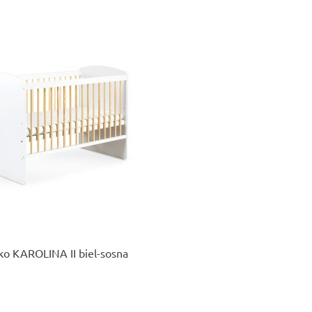
Produkt czasowo niedostępny
ko KAROLINA II biel-sosna