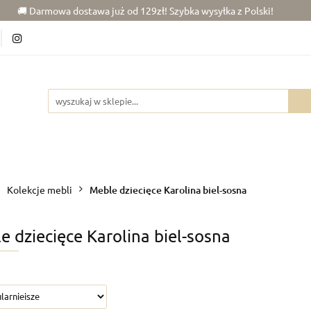
🚚 Darmowa dostawa już od 129zł! Szybka wysyłka z Polski!
6)
Chłopiec (50-86)
Junior (92-140)
Wypraw
kój dziecka
Rowerki
Junior (92-140)
Wyprawka
Zabawki
Dla
Kolekcje mebli
Meble dziecięce Karolina biel-sosna
e dziecięce Karolina biel-sosna