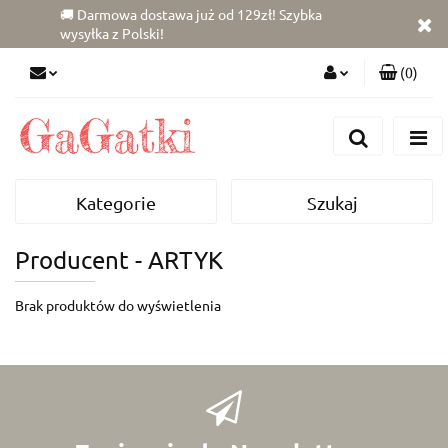
🚚 Darmowa dostawa już od 129zł! Szybka
wysyłka z Polski!
(
0
)
Zaloguj się
Zarejestruj się
Dodaj zgłoszenie
Kategorie
Szukaj
Zgody cookies
Producent - ARTYK
Brak produktów do wyświetlenia