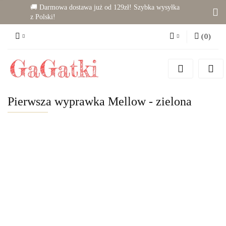
🚚 Darmowa dostawa już od 129zł! Szybka wysyłka
z Polski!
(
0
)
Zaloguj się
Zarejestruj się
Dodaj zgłoszenie
Pierwsza wyprawka Mellow - zielona
Zgody cookies