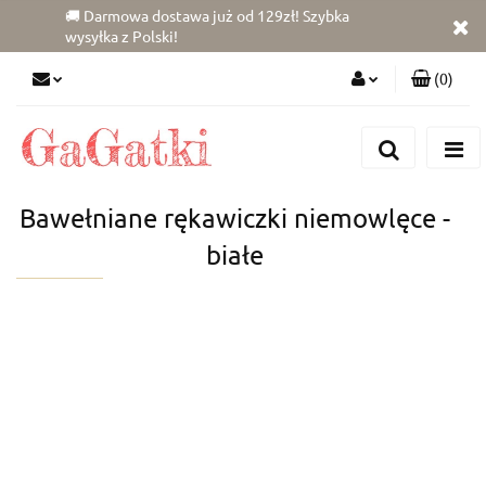
🚚 Darmowa dostawa już od 129zł! Szybka
wysyłka z Polski!
(
0
)
Zaloguj się
Zarejestruj się
Dodaj zgłoszenie
Bawełniane rękawiczki niemowlęce -
Zgody cookies
białe