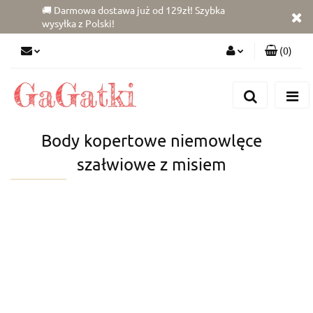
🚚 Darmowa dostawa już od 129zł! Szybka
wysyłka z Polski!
(
0
)
Zaloguj się
Zarejestruj się
Dodaj zgłoszenie
Body kopertowe niemowlęce
Zgody cookies
szałwiowe z misiem