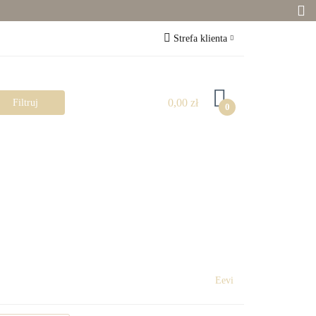
Zabawki
Strefa klienta
Zaloguj się
Zarejestruj się
0,00 zł
0
Dodaj zgłoszenie
Zgody cookies
Pokój dziecka
Rowerki
Eevi