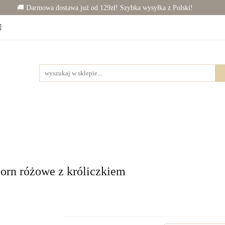
🚚 Darmowa dostawa już od 129zł! Szybka wysyłka z Polski!
Chłopiec (50-86)
Junior (92-140)
Wyprawka
j dziecka
Rowerki
Junior (92-140)
Wyprawka
Zabawki
Dla mamy
rn różowe z króliczkiem