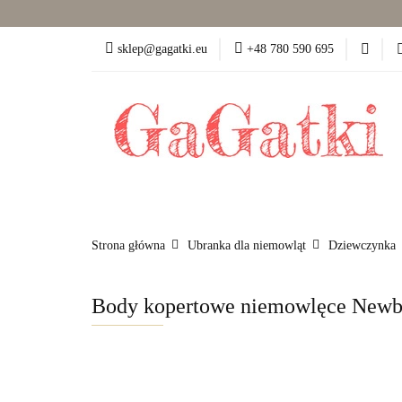
Dziewczynka (50-86)
sklep@gagatki.eu
+48 780 590 695
Dla mamy
Pokó
Dziewczynka (50-86)
Chłopiec (50-86)
Strona główna
Ubranka dla niemowląt
Dziewczynka
Body kopertowe niemowlęce Newbo