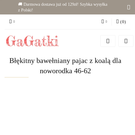
🚚 Darmowa dostawa już od 129zł! Szybka wysyłka
z Polski!
(
0
)
Zaloguj się
Zarejestruj się
Dodaj zgłoszenie
Błękitny bawełniany pajac z koalą dla
Zgody cookies
noworodka 46-62