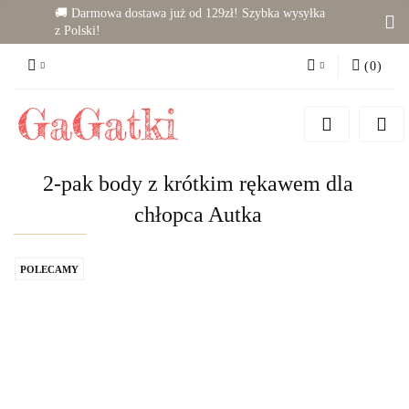
🚚 Darmowa dostawa już od 129zł! Szybka wysyłka
z Polski!
(
0
)
Zaloguj się
Zarejestruj się
Dodaj zgłoszenie
2-pak body z krótkim rękawem dla
Zgody cookies
chłopca Autka
POLECAMY