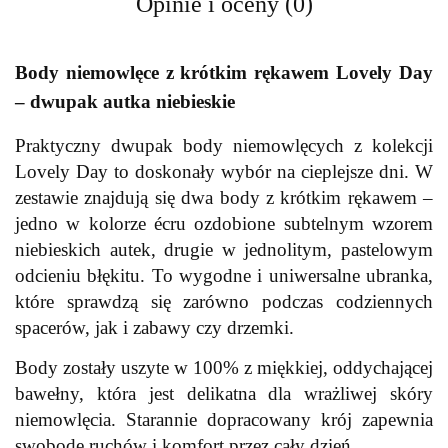
Opinie i oceny (0)
Body niemowlęce z krótkim rękawem Lovely Day
– dwupak autka niebieskie
Praktyczny dwupak body niemowlęcych z kolekcji
Lovely Day to doskonały wybór na cieplejsze dni. W
zestawie znajdują się dwa body z krótkim rękawem –
jedno w kolorze écru ozdobione subtelnym wzorem
niebieskich autek, drugie w jednolitym, pastelowym
odcieniu błękitu. To wygodne i uniwersalne ubranka,
które sprawdzą się zarówno podczas codziennych
spacerów, jak i zabawy czy drzemki.
Body zostały uszyte w 100% z miękkiej, oddychającej
bawełny, która jest delikatna dla wrażliwej skóry
niemowlęcia. Starannie dopracowany krój zapewnia
swobodę ruchów i komfort przez cały dzień.