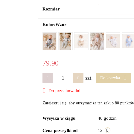
Rozmiar
Kolor/Wzór
79.90
szt.
Do koszyka
Do przechowalni
Zarejestruj się, aby otrzymać za ten zakup 80 punktó
Wysyłka w ciągu
48 godzin
Cena przesyłki od
12