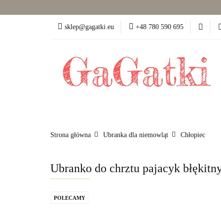
Dziewczynka (50-86)
sklep@gagatki.eu
+48 780 590 695
Dla mamy
Pokó
Dziewczynka (50-86)
Chłopiec (50-86)
Strona główna
Ubranka dla niemowląt
Chłopiec
Ubranko do chrztu pajacyk błękitn
POLECAMY