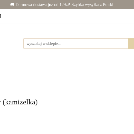
🚚 Darmowa dostawa już od 129zł! Szybka wysyłka z Polski!
Chłopiec (50-86)
Junior (92-140)
Wyprawka
j dziecka
Rowerki
Junior (92-140)
Wyprawka
Zabawki
Dla mamy
y (kamizelka)