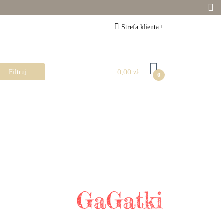
Zabawki
Strefa klienta
Zaloguj się
Zarejestruj się
0,00 zł
0
Dodaj zgłoszenie
Zgody cookies
Pokój dziecka
Rowerki