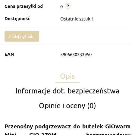
Cena przesyłki od
0
Dostępność
Ostatnie sztuki!
Zadaj pytanie
EAN
5906630333950
Opis
Informacje dot. bezpieczeństwa
Opinie i oceny (0)
Przenośny podgrzewacz do butelek GIOwarm
Mini GIO-370M – bezprzewodowy