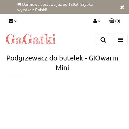
🚚 Darmowa dostawa już od 129zł! Szybka
wysyłka z Polski!
(
0
)
Zaloguj się
Zarejestruj się
Dodaj zgłoszenie
Podgrzewacz do butelek - GIOwarm
Zgody cookies
Mini