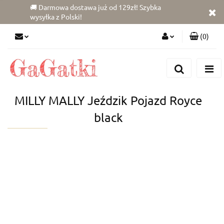
🚚 Darmowa dostawa już od 129zł! Szybka
wysyłka z Polski!
(
0
)
Zaloguj się
Zarejestruj się
Dodaj zgłoszenie
MILLY MALLY Jeździk Pojazd Royce
Zgody cookies
black