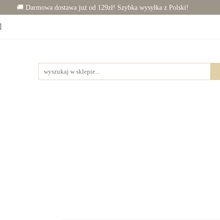
🚚 Darmowa dostawa już od 129zł! Szybka wysyłka z Polski!
Chłopiec (50-86)
Junior (92-140)
Wyprawka
j dziecka
Rowerki
Junior (92-140)
Wyprawka
Zabawki
Dla mamy