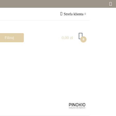
Zabawki
Strefa klienta
Zaloguj się
Zarejestruj się
0,00 zł
0
Dodaj zgłoszenie
Zgody cookies
Pokój dziecka
Rowerki