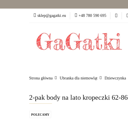
Dziewczynka (50-86)
sklep@gagatki.eu
+48 780 590 695
Dla mamy
Pokó
Dziewczynka (50-86)
Chłopiec (50-86)
Strona główna
Ubranka dla niemowląt
Dziewczynka
2-pak body na lato kropeczki 62-86
POLECAMY