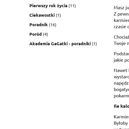
Pierwszy rok życia
(11)
Masz ju
Z pewno
Ciekawostki
(1)
karmien
Poradnik
(16)
czasie c
Poród
(4)
Chociaż
Twoje m
Akademia GaGatki - poradniki
(1)
Podstaw
jakie p
Nawet k
wystarc
napędza
bogatyc
pokarm
Ile kal
Karmie
Byłoby 