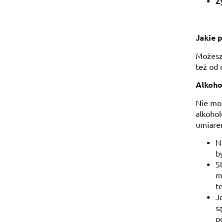
Ż
Jakie 
Możesz 
też od 
Alkoho
Nie moż
alkohol
umiare
N
b
S
m
t
J
s
p