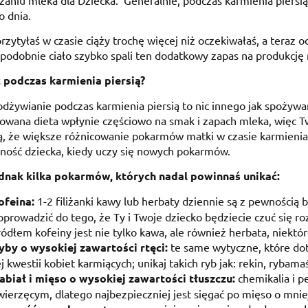
aniu mleka dla Dziecka. Generalnie, podczas karmienia piersią 
 dnia.
przytyłaś w czasie ciąży trochę więcej niż oczekiwałaś, a teraz 
odobnie ciało szybko spali ten dodatkowy zapas na produkcję 
ć podczas karmienia piersią?
dżywianie podczas karmienia piersią to nic innego jak spoży
owana dieta wpłynie częściowo na smak i zapach mleka, więc T
, że większe różnicowanie pokarmów matki w czasie karmieni
ość dziecka, kiedy uczy się nowych pokarmów.
ednak kilka pokarmów, których nadal powinnaś unikać:
ofeina:
1-2 filiżanki kawy lub herbaty dziennie są z pewnością
oprowadzić do tego, że Ty i Twoje dziecko będziecie czuć się ro
ródłem kofeiny jest nie tylko kawa, ale również herbata, niekt
yby o wysokiej zawartości rtęci:
te same wytyczne, które dot
ej kwestii kobiet karmiących; unikaj takich ryb jak: rekin, rybama
abiał i mięso o wysokiej zawartości tłuszczu:
chemikalia i p
wierzęcym, dlatego najbezpieczniej jest sięgać po mięso o mniej