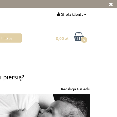
ka
Zabawki
Strefa klienta
Zaloguj się
Zarejestruj się
0,00 zł
0
Dodaj zgłoszenie
Zgody cookies
 mamy
Pokój dziecka
Rowerki
 piersią?
Redakcja GaGatki