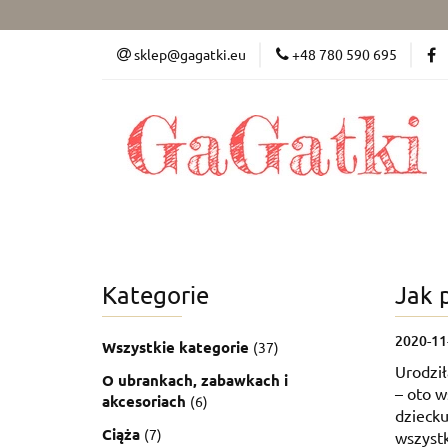
Dziewczynka (50-8
sklep@gagatki.eu
+48 780 590 695
Dla mamy
Po
Dziewczynka (50-86)
Chłopiec (50-86)
Kategorie
Jak 
2020-11
Wszystkie kategorie
(37)
Urodził
O ubrankach, zabawkach i
– oto w
akcesoriach
(6)
dziecku
Ciąża
(7)
wszystk