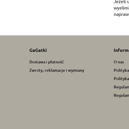
Jeżeli 
wyelimi
naprawd
GaGatki
Inform
Dostawa i płatność
O nas
Zwroty, reklamacje i wymiany
Polityk
Polityka
Regulam
Regulam