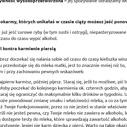
ywność wysokoprzetworzona –
jej spożywanie odradzamy wł
pokarmy, których unikałaś w czasie ciąży możesz jeść pono
już jeść surowe ryby (w tym sushi i ostrygi), niepasteryzowan
czasu do czasu wypić alkohol.
l kontra karmienie piersią
esz doczekać się nalania sobie od czasu do czasy kieliszka win
u przedostaje się do mleka matki, jest to znacznie mniej niż to, 
m i przy zachowaniu pewnych wskazówek:
ajpierw karmisz, później pijesz. Staraj się, jeśli to możliwe, pić
yłoby poczekać do kolejnego karmienia ok. czterech godzin, ab
taraj się ograniczyć do maksymalnie kilku drinków w tygodniu. U
oże powodować zmianę smaku i właściwości mleka, a co za tym
eż Twoje funkcjonowanie, przez co nie jesteś w stanie właściwi
eśli nie jesteś pewna, czy Twoje mleko nie zawiera w alkoholu, 
ą dostępne testy do mleka, które sprawdzają zawartość alkoholu
ozytywnie, lepiej nie karm dziecka z piersi. Warto na takie okaz