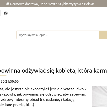
🚚 Darmowa dostawa już od 129zł! Szybka wysyłka z Polski!
6)
Chłopiec (50-86)
Junior (92-140)
Wypraw
kój dziecka
Rowerki
Junior (92-140)
Wyprawka
Zabawki
Dla
powinna odżywiać się kobieta, która karmi
-30 21:30:00
aś, ale jeszcze nie skończyłaś jeść dla Waszej dwójki
skazówki, jak powinnaś się odżywiać, aby zapewnić
 zdrowy mleczny obiad (i śniadanie, i kolację, i
ie inne przekąski…)