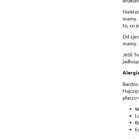
bruksel
Niektó
mamy. P
to, co j
Od zjed
mamy.
Jeśli T
jadłosp
Alergi
Bardzo 
Najczęs
płaczu 
W
L
B
E