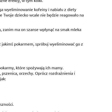
ne efekty, w tym kolki.
wyeliminowanie kofeiny i nabiału z diety
oże Twoje dziecko wcale nie będzie reagowało na
n, zanim ma on szanse wpłynąć na smak mleka
 z jakimś pokarmem, spróbuj wyeliminować go z
 pokarmy, które spożywają ich mamy.
 pszenica, orzechy. Oprócz rozdrażnienia i
jak:
szności.