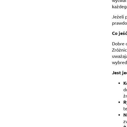
wytwarz
każdego
Jeżeli 
prawdop
Co jeś
Dobre o
Zróżnic
uważają
wybredn
Jest j
K
d
ź
R
t
N
z