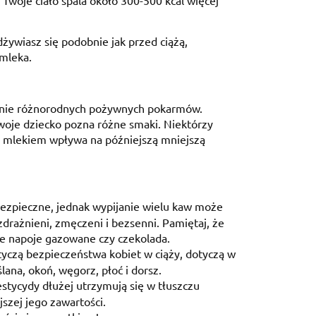
Twoje ciało spala około 300-500 kcal więcej
odżywiasz się podobnie jak przed ciążą,
mleka.
wanie różnorodnych pożywnych pokarmów.
woje dziecko pozna różne smaki. Niektórzy
a mlekiem wpływa na późniejszą mniejszą
 bezpieczne, jednak wypijanie wielu kaw może
zdrażnieni, zmęczeni i bezsenni. Pamiętaj, że
óre napoje gazowane czy czekolada.
yczą bezpieczeństwa kobiet w ciąży, dotyczą w
ślana, okoń, węgorz, płoć i dorsz.
estycydy dłużej utrzymują się w tłuszczu
szej jego zawartości.