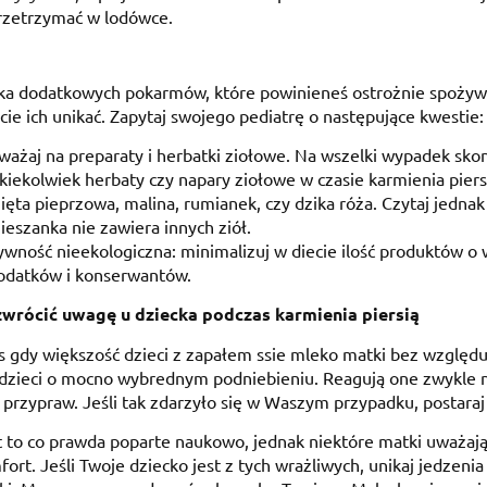
rzetrzymać w lodówce.
lka dodatkowych pokarmów, które powinieneś ostrożnie spożywać
cie ich unikać. Zapytaj swojego pediatrę o następujące kwestie:
ważaj na preparaty i herbatki ziołowe. Na wszelki wypadek skonsu
akiekolwiek herbaty czy napary ziołowe w czasie karmienia piersi
ięta pieprzowa, malina, rumianek, czy dzika róża. Czytaj jednak
ieszanka nie zawiera innych ziół.
ywność nieekologiczna: minimalizuj w diecie ilość produktów o
odatków i konserwantów.
zwrócić uwagę u dziecka podczas karmienia piersią
 gdy większość dzieci z zapałem ssie mleko matki bez względu
dzieci o mocno wybrednym podniebieniu. Reagują one zwykle n
 przypraw. Jeśli tak zdarzyło się w Waszym przypadku, postaraj 
t to co prawda poparte naukowo, jednak niektóre matki uważaj
ort. Jeśli Twoje dziecko jest z tych wrażliwych, unikaj jedzenia k