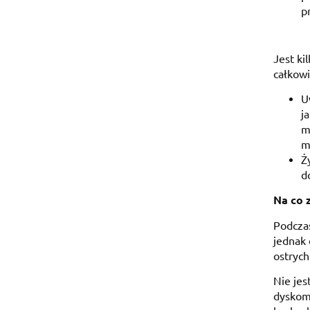
p
Jest ki
całkowi
U
j
m
m
Ż
d
Na co 
Podczas
jednak 
ostrych
Nie jes
dyskomf