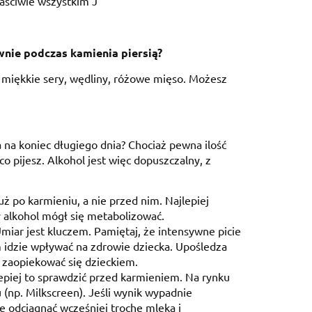
aściwie wszystkim J
wnie podczas kamienia piersią?
e miękkie sery, wędliny, różowe mięso. Możesz
a na koniec długiego dnia? Chociaż pewna ilość
co pijesz. Alkohol jest więc dopuszczalny, z
 tuż po karmieniu, a nie przed nim. Najlepiej
y alkohol mógł się metabolizować.
miar jest kluczem. Pamiętaj, że intensywne picie
 idzie wpływać na zdrowie dziecka. Upośledza
e zaopiekować się dzieckiem.
lepiej to sprawdzić przed karmieniem. Na rynku
 (np. Milkscreen). Jeśli wynik wypadnie
je odciągnąć wcześniej trochę mleka i