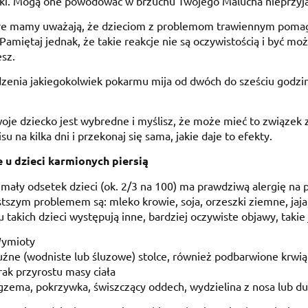
ki. Mogą one powodować w brzuchu Twojego Malucha nieprzyjaz
re mamy uważają, że dzieciom z problemom trawiennym pomaga 
amiętaj jednak, że takie reakcje nie są oczywistością i być m
esz.
zenia jakiegokolwiek pokarmu mija od dwóch do sześciu godzi
woje dziecko jest wybredne i myślisz, że może mieć to związek
isu na kilka dni i przekonaj się sama, jakie daje to efekty.
e u dzieci karmionych piersią
mały odsetek dzieci (ok. 2/3 na 100) ma prawdziwą alergię na
tszym problemem są: mleko krowie, soja, orzeszki ziemne, jaja,
u takich dzieci występują inne, bardziej oczywiste objawy, takie 
ymioty
uźne (wodniste lub śluzowe) stolce, również podbarwione krwią
rak przyrostu masy ciała
gzema, pokrzywka, świszczący oddech, wydzielina z nosa lub du